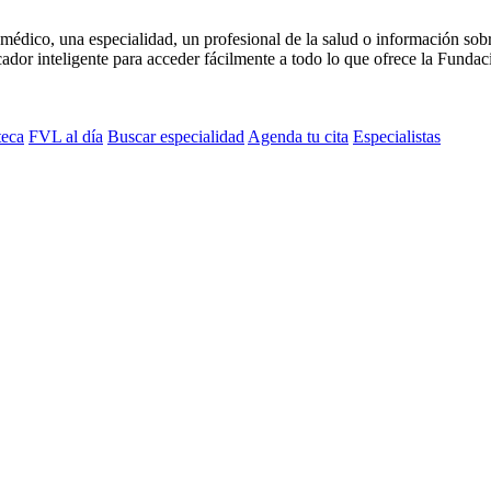
médico, una especialidad, un profesional de la salud o información sob
dor inteligente para acceder fácilmente a todo lo que ofrece la Fundaci
teca
FVL al día
Buscar especialidad
Agenda tu cita
Especialistas