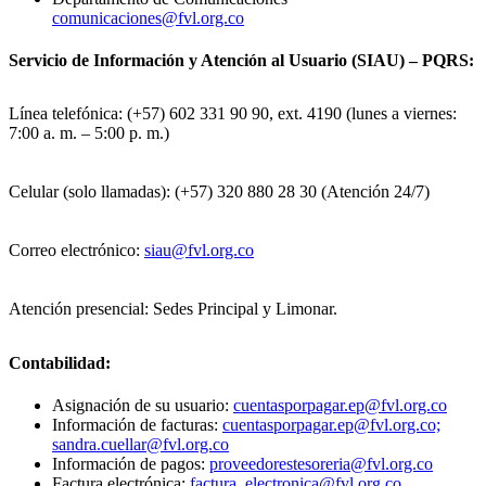
comunicaciones@fvl.org.co
Servicio de Información y Atención al Usuario (SIAU) – PQRS:
Línea telefónica: (+57) 602 331 90 90, ext. 4190 (lunes a viernes:
7:00 a. m. – 5:00 p. m.)
Celular (solo llamadas): (+57) 320 880 28 30 (Atención 24/7)
Correo electrónico:
siau@fvl.org.co
Atención presencial: Sedes Principal y Limonar.
Contabilidad:
Asignación de su usuario:
cuentasporpagar.ep@fvl.org.co
Información de facturas:
cuentasporpagar.ep@fvl.org.co;
sandra.cuellar@fvl.org.co
Información de pagos:
proveedorestesoreria@fvl.org.co
Factura electrónica:
factura_electronica@fvl.org.co