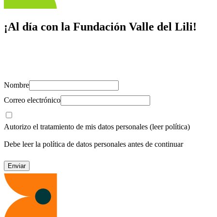
¡Al día con la Fundación Valle del Lili!
Suscríbete y recibe novedades, consejos de salud, artículos, videos y
recursos para cuidar de ti y los tuyos.
Nombre
Correo electrónico
Autorizo el tratamiento de mis datos personales
(leer política)
Debe leer la política de datos personales antes de continuar