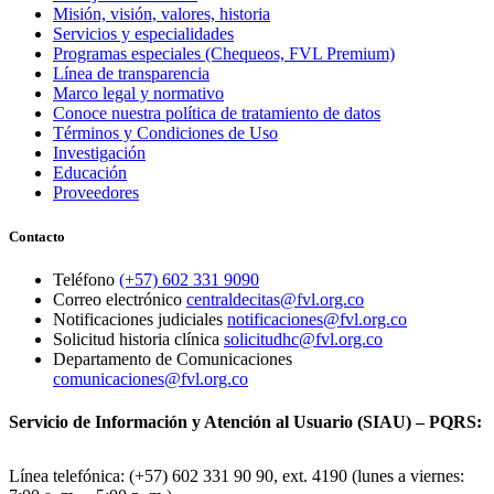
Misión, visión, valores, historia
Servicios y especialidades
Programas especiales (Chequeos, FVL Premium)
Línea de transparencia
Marco legal y normativo
Conoce nuestra política de tratamiento de datos
Términos y Condiciones de Uso
Investigación
Educación
Proveedores
Contacto
Teléfono
(+57) 602 331 9090
Correo electrónico
centraldecitas@fvl.org.co
Notificaciones judiciales
notificaciones@fvl.org.co
Solicitud historia clínica
solicitudhc@fvl.org.co
Departamento de Comunicaciones
comunicaciones@fvl.org.co
Servicio de Información y Atención al Usuario (SIAU) – PQRS:
Línea telefónica: (+57) 602 331 90 90, ext. 4190 (lunes a viernes: