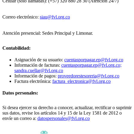
Celular (solo llamadas): (+57) 320 880 28 30 (Atención 24/7)
Correo electrónico:
siau@fvl.org.co
Atención presencial: Sedes Principal y Limonar.
Contabilidad:
Asignación de su usuario:
cuentasporpagar.ep@fvl.org.co
Información de facturas:
cuentasporpagar.ep@fvl.org.co;
sandra.cuellar@fvl.org.co
Información de pagos:
proveedorestesoreria@fvl.org.co
Factura electrónica:
factura_electronica@fvl.org.co
Datos personales:
Si desea ejercer su derecho a conocer, actualizar, rectificar o suprimir
sus datos, revise los artículos 14 y 15 de la Ley 1581 de 2012 o
envíe un correo a:
datospersonales@fvl.org.co