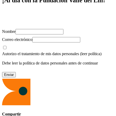
¡Al día con la Fundación Valle del Lili!
Suscríbete y recibe novedades, consejos de salud, artículos, videos y
recursos para cuidar de ti y los tuyos.
Nombre
Correo electrónico
Autorizo el tratamiento de mis datos personales
(leer política)
Debe leer la política de datos personales antes de continuar
Compartir