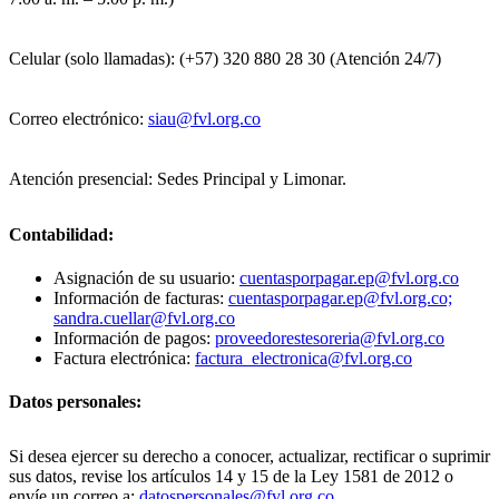
Celular (solo llamadas): (+57) 320 880 28 30 (Atención 24/7)
Correo electrónico:
siau@fvl.org.co
Atención presencial: Sedes Principal y Limonar.
Contabilidad:
Asignación de su usuario:
cuentasporpagar.ep@fvl.org.co
Información de facturas:
cuentasporpagar.ep@fvl.org.co;
sandra.cuellar@fvl.org.co
Información de pagos:
proveedorestesoreria@fvl.org.co
Factura electrónica:
factura_electronica@fvl.org.co
Datos personales:
Si desea ejercer su derecho a conocer, actualizar, rectificar o suprimir
sus datos, revise los artículos 14 y 15 de la Ley 1581 de 2012 o
envíe un correo a:
datospersonales@fvl.org.co