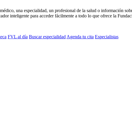
médico, una especialidad, un profesional de la salud o información sob
dor inteligente para acceder fácilmente a todo lo que ofrece la Fundaci
teca
FVL al día
Buscar especialidad
Agenda tu cita
Especialistas