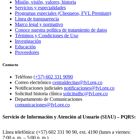
Misión, visión, valores, historia
Servicios y especialidades
Programas especiales (Chequeos, FVL Premium)
Línea de transparencia
Marco legal y normativo
Conoce nuestra política de tratamiento de datos
Términos y Condiciones de Uso
Investigación
Educación
Proveedores
Contacto
Teléfono
(+57) 602 331 9090
Correo electrónico
centraldecitas@fvl.org.co
Notificaciones judiciales
notificaciones@fvl.org.co
Solicitud historia clínica
solicitudhc@fvl.org.co
Departamento de Comunicaciones
comunicaciones@fvl.org.co
Servicio de Información y Atención al Usuario (SIAU) – PQRS:
Línea telefónica: (+57) 602 331 90 90, ext. 4190 (lunes a viernes:
7:00 a. m. – 5:00 p. m.)