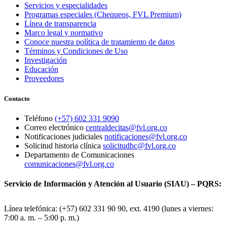
Servicios y especialidades
Programas especiales (Chequeos, FVL Premium)
Línea de transparencia
Marco legal y normativo
Conoce nuestra política de tratamiento de datos
Términos y Condiciones de Uso
Investigación
Educación
Proveedores
Contacto
Teléfono
(+57) 602 331 9090
Correo electrónico
centraldecitas@fvl.org.co
Notificaciones judiciales
notificaciones@fvl.org.co
Solicitud historia clínica
solicitudhc@fvl.org.co
Departamento de Comunicaciones
comunicaciones@fvl.org.co
Servicio de Información y Atención al Usuario (SIAU) – PQRS:
Línea telefónica: (+57) 602 331 90 90, ext. 4190 (lunes a viernes:
7:00 a. m. – 5:00 p. m.)