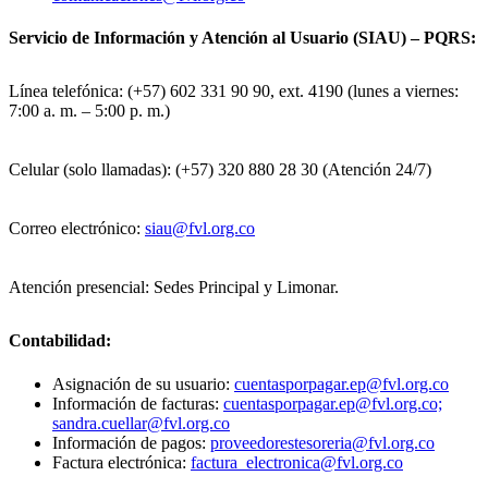
Servicio de Información y Atención al Usuario (SIAU) – PQRS:
Línea telefónica: (+57) 602 331 90 90, ext. 4190 (lunes a viernes:
7:00 a. m. – 5:00 p. m.)
Celular (solo llamadas): (+57) 320 880 28 30 (Atención 24/7)
Correo electrónico:
siau@fvl.org.co
Atención presencial: Sedes Principal y Limonar.
Contabilidad:
Asignación de su usuario:
cuentasporpagar.ep@fvl.org.co
Información de facturas:
cuentasporpagar.ep@fvl.org.co;
sandra.cuellar@fvl.org.co
Información de pagos:
proveedorestesoreria@fvl.org.co
Factura electrónica:
factura_electronica@fvl.org.co