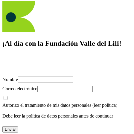
¡Al día con la Fundación Valle del Lili!
Suscríbete y recibe novedades, consejos de salud, artículos, videos y
recursos para cuidar de ti y los tuyos.
Nombre
Correo electrónico
Autorizo el tratamiento de mis datos personales
(leer política)
Debe leer la política de datos personales antes de continuar