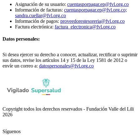
Asignación de su usuario:
cuentasporpagar.ep@fvl.org.co
Información de facturas:
cuentasporpagar.ep@fvl.org.co;
sandra.cuellar@fvl.org.co
Información de pagos:
proveedorestesoreria@fvl.org.co
Factura electrónica:
factura_electronica@fvl.org.co
Datos personales:
Si desea ejercer su derecho a conocer, actualizar, rectificar o suprimir
sus datos, revise los artículos 14 y 15 de la Ley 1581 de 2012 o
envíe un correo a:
datospersonales@fvl.org.co
Copyright todos los derechos reservados - Fundación Valle del Lili
2026
Síguenos