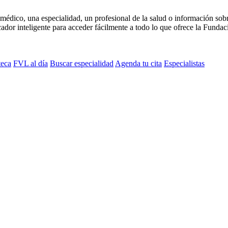
médico, una especialidad, un profesional de la salud o información sob
dor inteligente para acceder fácilmente a todo lo que ofrece la Fundaci
teca
FVL al día
Buscar especialidad
Agenda tu cita
Especialistas