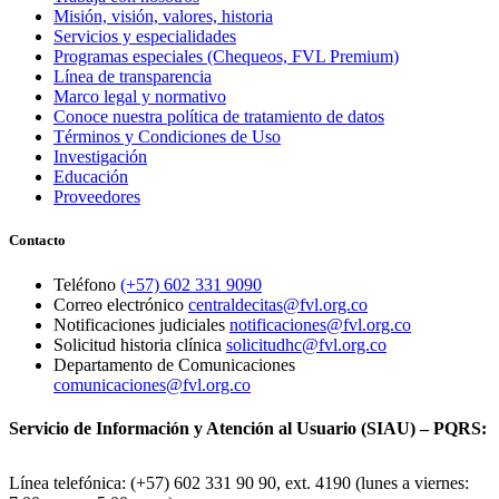
Misión, visión, valores, historia
Servicios y especialidades
Programas especiales (Chequeos, FVL Premium)
Línea de transparencia
Marco legal y normativo
Conoce nuestra política de tratamiento de datos
Términos y Condiciones de Uso
Investigación
Educación
Proveedores
Contacto
Teléfono
(+57) 602 331 9090
Correo electrónico
centraldecitas@fvl.org.co
Notificaciones judiciales
notificaciones@fvl.org.co
Solicitud historia clínica
solicitudhc@fvl.org.co
Departamento de Comunicaciones
comunicaciones@fvl.org.co
Servicio de Información y Atención al Usuario (SIAU) – PQRS:
Línea telefónica: (+57) 602 331 90 90, ext. 4190 (lunes a viernes: