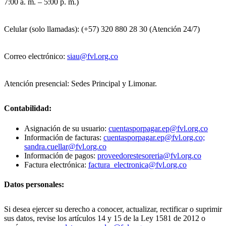
7:00 a. m. – 5:00 p. m.)
Celular (solo llamadas): (+57) 320 880 28 30 (Atención 24/7)
Correo electrónico:
siau@fvl.org.co
Atención presencial: Sedes Principal y Limonar.
Contabilidad:
Asignación de su usuario:
cuentasporpagar.ep@fvl.org.co
Información de facturas:
cuentasporpagar.ep@fvl.org.co;
sandra.cuellar@fvl.org.co
Información de pagos:
proveedorestesoreria@fvl.org.co
Factura electrónica:
factura_electronica@fvl.org.co
Datos personales:
Si desea ejercer su derecho a conocer, actualizar, rectificar o suprimir
sus datos, revise los artículos 14 y 15 de la Ley 1581 de 2012 o