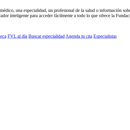
médico, una especialidad, un profesional de la salud o información sob
dor inteligente para acceder fácilmente a todo lo que ofrece la Fundaci
teca
FVL al día
Buscar especialidad
Agenda tu cita
Especialistas