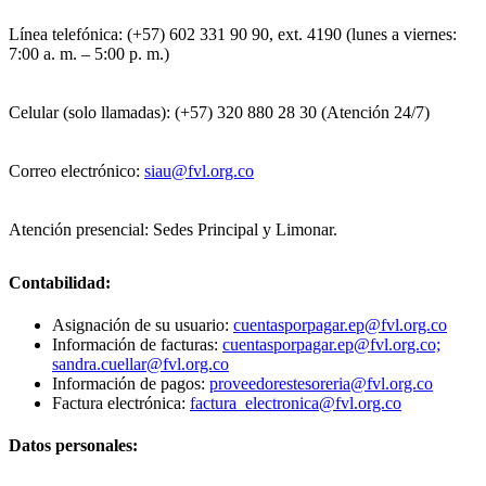
Línea telefónica: (+57) 602 331 90 90, ext. 4190 (lunes a viernes:
7:00 a. m. – 5:00 p. m.)
Celular (solo llamadas): (+57) 320 880 28 30 (Atención 24/7)
Correo electrónico:
siau@fvl.org.co
Atención presencial: Sedes Principal y Limonar.
Contabilidad:
Asignación de su usuario:
cuentasporpagar.ep@fvl.org.co
Información de facturas:
cuentasporpagar.ep@fvl.org.co;
sandra.cuellar@fvl.org.co
Información de pagos:
proveedorestesoreria@fvl.org.co
Factura electrónica:
factura_electronica@fvl.org.co
Datos personales: