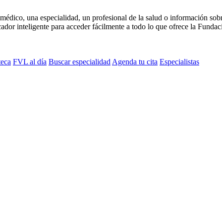
médico, una especialidad, un profesional de la salud o información sob
dor inteligente para acceder fácilmente a todo lo que ofrece la Fundaci
teca
FVL al día
Buscar especialidad
Agenda tu cita
Especialistas