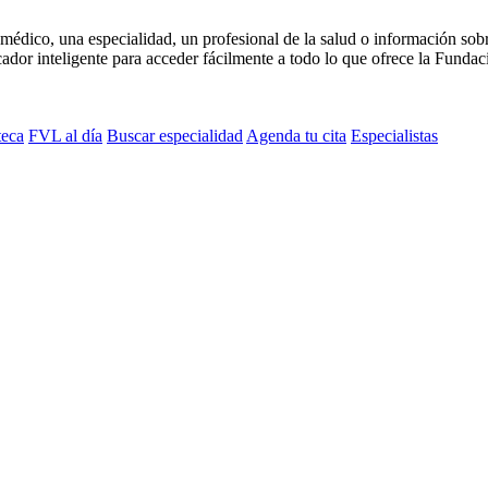
médico, una especialidad, un profesional de la salud o información sob
dor inteligente para acceder fácilmente a todo lo que ofrece la Fundaci
teca
FVL al día
Buscar especialidad
Agenda tu cita
Especialistas