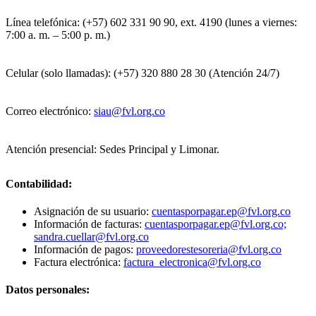
Línea telefónica: (+57) 602 331 90 90, ext. 4190 (lunes a viernes:
7:00 a. m. – 5:00 p. m.)
Celular (solo llamadas): (+57) 320 880 28 30 (Atención 24/7)
Correo electrónico:
siau@fvl.org.co
Atención presencial: Sedes Principal y Limonar.
Contabilidad:
Asignación de su usuario:
cuentasporpagar.ep@fvl.org.co
Información de facturas:
cuentasporpagar.ep@fvl.org.co;
sandra.cuellar@fvl.org.co
Información de pagos:
proveedorestesoreria@fvl.org.co
Factura electrónica:
factura_electronica@fvl.org.co
Datos personales: