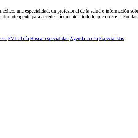
médico, una especialidad, un profesional de la salud o información sob
dor inteligente para acceder fácilmente a todo lo que ofrece la Fundaci
teca
FVL al día
Buscar especialidad
Agenda tu cita
Especialistas