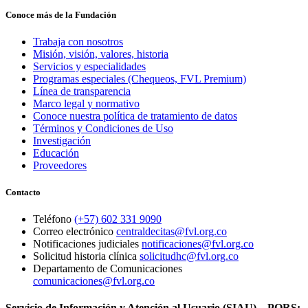
Conoce más de la Fundación
Trabaja con nosotros
Misión, visión, valores, historia
Servicios y especialidades
Programas especiales (Chequeos, FVL Premium)
Línea de transparencia
Marco legal y normativo
Conoce nuestra política de tratamiento de datos
Términos y Condiciones de Uso
Investigación
Educación
Proveedores
Contacto
Teléfono
(+57) 602 331 9090
Correo electrónico
centraldecitas@fvl.org.co
Notificaciones judiciales
notificaciones@fvl.org.co
Solicitud historia clínica
solicitudhc@fvl.org.co
Departamento de Comunicaciones
comunicaciones@fvl.org.co
Servicio de Información y Atención al Usuario (SIAU) – PQRS: