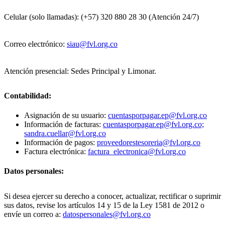
Celular (solo llamadas): (+57) 320 880 28 30 (Atención 24/7)
Correo electrónico:
siau@fvl.org.co
Atención presencial: Sedes Principal y Limonar.
Contabilidad:
Asignación de su usuario:
cuentasporpagar.ep@fvl.org.co
Información de facturas:
cuentasporpagar.ep@fvl.org.co;
sandra.cuellar@fvl.org.co
Información de pagos:
proveedorestesoreria@fvl.org.co
Factura electrónica:
factura_electronica@fvl.org.co
Datos personales:
Si desea ejercer su derecho a conocer, actualizar, rectificar o suprimir
sus datos, revise los artículos 14 y 15 de la Ley 1581 de 2012 o
envíe un correo a:
datospersonales@fvl.org.co