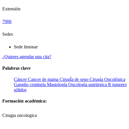
Extensión
7906
Sedes
Sede limonar
¿Quieres agendar una cita?
Palabras clave
Cáncer
Cancer de mama
CirugÍa de seno
Cirugía Oncológica
Ganglio centinela
Mastología
Oncología quirúrgica
R
tumores
sólidos
Formación académica:
Cirugia oncologica