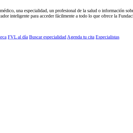
médico, una especialidad, un profesional de la salud o información sob
dor inteligente para acceder fácilmente a todo lo que ofrece la Fundaci
teca
FVL al día
Buscar especialidad
Agenda tu cita
Especialistas