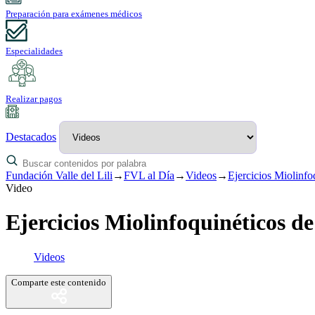
Preparación para exámenes médicos
Especialidades
Realizar pagos
Destacados
Fundación Valle del Lili
→
FVL al Día
→
Videos
→
Ejercicios Miolinfo
Video
Ejercicios Miolinfoquinéticos d
Videos
Comparte este contenido