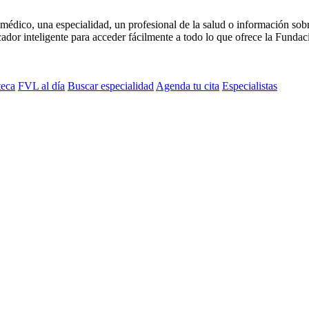
médico, una especialidad, un profesional de la salud o información sob
dor inteligente para acceder fácilmente a todo lo que ofrece la Fundaci
teca
FVL al día
Buscar especialidad
Agenda tu cita
Especialistas