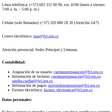
Línea telefónica: (+57) 602 331 90 90, ext. 4190 (lunes a viernes:
7:00 a. m. – 5:00 p. m.)
Celular (solo llamadas): (+57) 320 880 28 30 (Atención 24/7)
Correo electrónico:
siau@fvl.org.co
Atención presencial: Sedes Principal y Limonar.
Contabilidad:
Asignación de su usuario:
cuentasporpagar.ep@fvl.org.co
Información de facturas:
cuentasporpagar.ep@fvl.org.co;
sandra.cuellar@fvl.org.co
Información de pagos:
proveedorestesoreria@fvl.org.co
Factura electrónica:
factura_electronica@fvl.org.co
Datos personales:
Si desea ejercer su derecho a conocer, actualizar, rectificar o suprimir