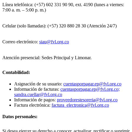
Línea telefónica: (+57) 602 331 90 90, ext. 4190 (lunes a viernes:
7:00 a. m. – 5:00 p. m.)
Celular (solo llamadas): (+57) 320 880 28 30 (Atención 24/7)
Correo electrónico:
siau@fvl.org.co
Atención presencial: Sedes Principal y Limonar.
Contabilidad:
Asignación de su usuario:
cuentasporpagar.ep@fvl.org.co
Información de facturas:
cuentasporpagar.ep@fvl.org.co;
sandra.cuellar@fvl.org.co
Información de pagos:
proveedorestesoreria@fvl.org.co
Factura electrónica:
factura_electronica@fvl.org.co
Datos personales:
Si desea ejercer su derecho a conocer, actualizar, rectificar o suprimir