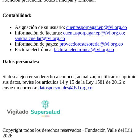
Contabilidad:
Asignación de su usuario:
cuentasporpagar.ep@fvl.org.co
Información de facturas:
cuentasporpagar.ep@fvl.org.co;
sandra.cuellar@fvl.org.co
Información de pagos:
proveedorestesoreria@fvl.org.co
Factura electrónica:
factura_electronica@fvl.org.co
Datos personales:
Si desea ejercer su derecho a conocer, actualizar, rectificar o suprimir
sus datos, revise los artículos 14 y 15 de la Ley 1581 de 2012 o
envíe un correo a:
datospersonales@fvl.org.co
Copyright todos los derechos reservados - Fundación Valle del Lili
2026