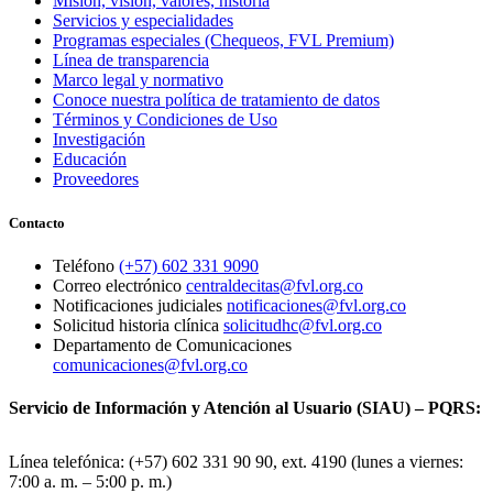
Misión, visión, valores, historia
Servicios y especialidades
Programas especiales (Chequeos, FVL Premium)
Línea de transparencia
Marco legal y normativo
Conoce nuestra política de tratamiento de datos
Términos y Condiciones de Uso
Investigación
Educación
Proveedores
Contacto
Teléfono
(+57) 602 331 9090
Correo electrónico
centraldecitas@fvl.org.co
Notificaciones judiciales
notificaciones@fvl.org.co
Solicitud historia clínica
solicitudhc@fvl.org.co
Departamento de Comunicaciones
comunicaciones@fvl.org.co
Servicio de Información y Atención al Usuario (SIAU) – PQRS:
Línea telefónica: (+57) 602 331 90 90, ext. 4190 (lunes a viernes:
7:00 a. m. – 5:00 p. m.)