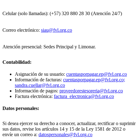
Celular (solo llamadas): (+57) 320 880 28 30 (Atención 24/7)
Correo electrónico:
siau@fvl.org.co
Atención presencial: Sedes Principal y Limonar.
Contabilidad:
Asignación de su usuario:
cuentasporpagar.ep@fvl.org.co
Información de facturas:
cuentasporpagar.ep@fvl.org.co;
sandra.cuellar@fvl.org.co
Información de pagos:
proveedorestesoreria@fvl.org.co
Factura electrónica:
factura_electronica@fvl.org.co
Datos personales:
Si desea ejercer su derecho a conocer, actualizar, rectificar o suprimir
sus datos, revise los artículos 14 y 15 de la Ley 1581 de 2012 o
envíe un correo a:
datospersonales@fvl.org.co