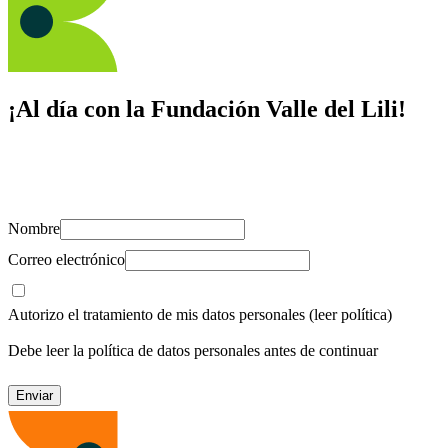
¡Al día con la Fundación Valle del Lili!
Suscríbete y recibe novedades, consejos de salud, artículos, videos y
recursos para cuidar de ti y los tuyos.
Nombre
Correo electrónico
Autorizo el tratamiento de mis datos personales
(leer política)
Debe leer la política de datos personales antes de continuar