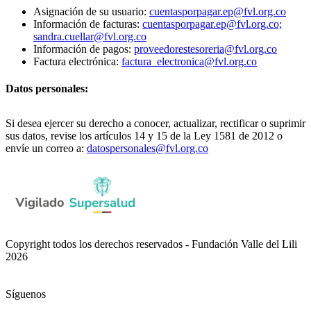
Asignación de su usuario:
cuentasporpagar.ep@fvl.org.co
Información de facturas:
cuentasporpagar.ep@fvl.org.co;
sandra.cuellar@fvl.org.co
Información de pagos:
proveedorestesoreria@fvl.org.co
Factura electrónica:
factura_electronica@fvl.org.co
Datos personales:
Si desea ejercer su derecho a conocer, actualizar, rectificar o suprimir
sus datos, revise los artículos 14 y 15 de la Ley 1581 de 2012 o
envíe un correo a:
datospersonales@fvl.org.co
Copyright todos los derechos reservados - Fundación Valle del Lili
2026
Síguenos