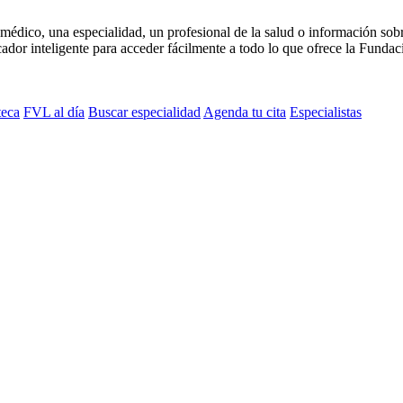
médico, una especialidad, un profesional de la salud o información sob
dor inteligente para acceder fácilmente a todo lo que ofrece la Fundaci
teca
FVL al día
Buscar especialidad
Agenda tu cita
Especialistas