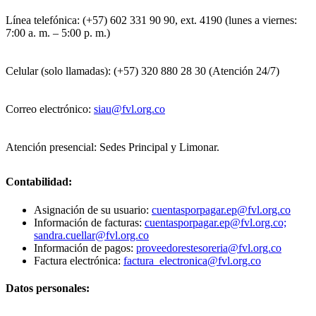
Línea telefónica: (+57) 602 331 90 90, ext. 4190 (lunes a viernes:
7:00 a. m. – 5:00 p. m.)
Celular (solo llamadas): (+57) 320 880 28 30 (Atención 24/7)
Correo electrónico:
siau@fvl.org.co
Atención presencial: Sedes Principal y Limonar.
Contabilidad:
Asignación de su usuario:
cuentasporpagar.ep@fvl.org.co
Información de facturas:
cuentasporpagar.ep@fvl.org.co;
sandra.cuellar@fvl.org.co
Información de pagos:
proveedorestesoreria@fvl.org.co
Factura electrónica:
factura_electronica@fvl.org.co
Datos personales: