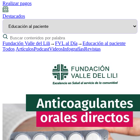
Realizar pagos
Destacados
Fundación Valle del Lili
→
FVL al Día
→
Educación al paciente
Todos
Artículos
Podcast
Videos
Infografías
Revistas