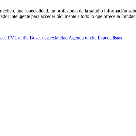
médico, una especialidad, un profesional de la salud o información sob
dor inteligente para acceder fácilmente a todo lo que ofrece la Fundaci
teca
FVL al día
Buscar especialidad
Agenda tu cita
Especialistas