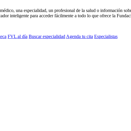
médico, una especialidad, un profesional de la salud o información sob
dor inteligente para acceder fácilmente a todo lo que ofrece la Fundaci
teca
FVL al día
Buscar especialidad
Agenda tu cita
Especialistas