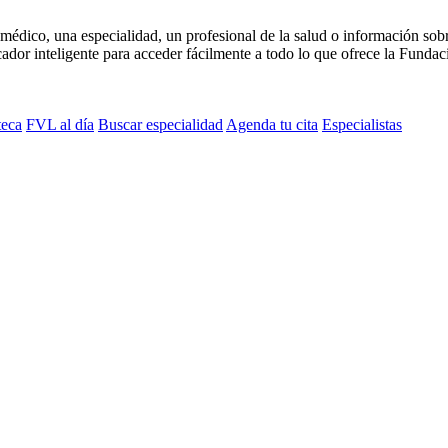
médico, una especialidad, un profesional de la salud o información sob
dor inteligente para acceder fácilmente a todo lo que ofrece la Fundaci
teca
FVL al día
Buscar especialidad
Agenda tu cita
Especialistas