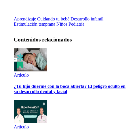
Aprendizaje
Cuidando tu bebé
Desarrollo infantil
Estimulación temprana
Niños
Pediatría
Contenidos relacionados
Artículo
¿Tu hijo duerme con la boca abierta? El peligro oculto en
su desarrollo dental y facial
Artículo