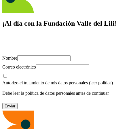
¡Al día con la Fundación Valle del Lili!
Suscríbete y recibe novedades, consejos de salud, artículos, videos y
recursos para cuidar de ti y los tuyos.
Nombre
Correo electrónico
Autorizo el tratamiento de mis datos personales
(leer política)
Debe leer la política de datos personales antes de continuar