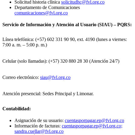
Solicitud historia clínica
solicitudhc@fvl.org.co
Departamento de Comunicaciones
comunicaciones@fvl.org.co
Servicio de Información y Atención al Usuario (SIAU) – PQRS:
Línea telefónica: (+57) 602 331 90 90, ext. 4190 (lunes a viernes:
7:00 a. m. – 5:00 p. m.)
Celular (solo llamadas): (+57) 320 880 28 30 (Atención 24/7)
Correo electrónico:
siau@fvl.org.co
Atención presencial: Sedes Principal y Limonar.
Contabilidad:
Asignación de su usuario:
cuentasporpagar.ep@fvl.org.co
Información de facturas:
cuentasporpagar.ep@fvl.org.co;
sandra.cuellar@fvl.org.co