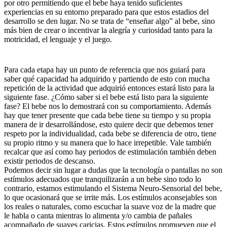
por otro permitiendo que el bebe haya tenido suficientes
experiencias en su entorno preparado para que estos estadios del
desarrollo se den lugar. No se trata de “enseñar algo” al bebe, sino
más bien de crear o incentivar la alegría y curiosidad tanto para la
motricidad, el lenguaje y el juego.
Para cada etapa hay un punto de referencia que nos guiará para
saber qué capacidad ha adquirido y partiendo de esto con mucha
repetición de la actividad que adquirió entonces estará listo para la
siguiente fase. ¿Cómo saber si el bebe está listo para la siguiente
fase? El bebe nos lo demostrará con su comportamiento. Además
hay que tener presente que cada bebe tiene su tiempo y su propia
manera de ir desarrollándose, esto quiere decir que debemos tener
respeto por la individualidad, cada bebe se diferencia de otro, tiene
su propio ritmo y su manera que lo hace irrepetible. Vale también
recalcar que así como hay periodos de estimulación también deben
existir periodos de descanso.
Podemos decir sin lugar a dudas que la tecnología o pantallas no son
estímulos adecuados que tranquilizarán a un bebe sino todo lo
contrario, estamos estimulando el Sistema Neuro-Sensorial del bebe,
lo que ocasionará que se irrite más. Los estímulos aconsejables son
los reales o naturales, como escuchar la suave voz de la madre que
le habla o canta mientras lo alimenta y/o cambia de pañales
acompañado de suaves caricias. Estos estímulos promueven que el