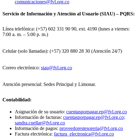
comunicaciones@fvl.org.co
Servicio de Información y Atención al Usuario (SIAU) – PQRS:
Línea telefónica: (+57) 602 331 90 90, ext. 4190 (lunes a viernes:
7:00 a. m. – 5:00 p. m.)
Celular (solo llamadas): (+57) 320 880 28 30 (Atención 24/7)
Correo electrónico:
siau@fvl.org.co
Atención presencial: Sedes Principal y Limonar.
Contabilidad:
Asignación de su usuario:
cuentasporpagar.ep@fvl.org.co
Información de facturas:
cuentasporpagar.ep@fvl.org.co;
sandra.cuellar@fvl.org.co
Información de pagos:
proveedorestesoreria@fvl.org.co
Factura electrónica:
factura_electronica@fvl.org.co