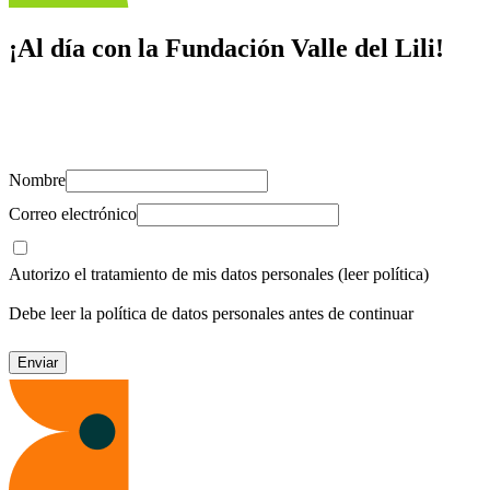
¡Al día con la Fundación Valle del Lili!
Suscríbete y recibe novedades, consejos de salud, artículos, videos y
recursos para cuidar de ti y los tuyos.
Nombre
Correo electrónico
Autorizo el tratamiento de mis datos personales
(leer política)
Debe leer la política de datos personales antes de continuar