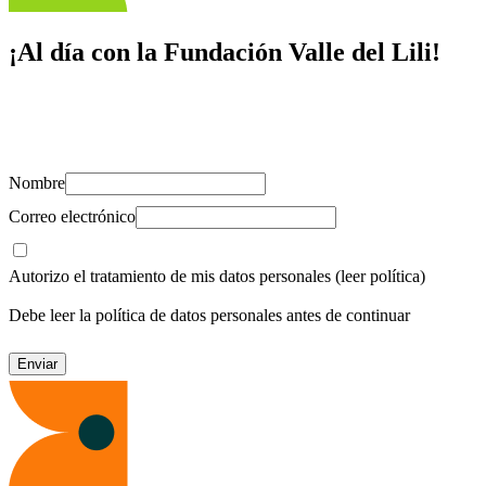
¡Al día con la Fundación Valle del Lili!
Suscríbete y recibe novedades, consejos de salud, artículos, videos y
recursos para cuidar de ti y los tuyos.
Nombre
Correo electrónico
Autorizo el tratamiento de mis datos personales
(leer política)
Debe leer la política de datos personales antes de continuar