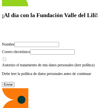
¡Al día con la Fundación Valle del Lili!
Suscríbete y recibe novedades, consejos de salud, artículos, videos y
recursos para cuidar de ti y los tuyos.
Nombre
Correo electrónico
Autorizo el tratamiento de mis datos personales
(leer política)
Debe leer la política de datos personales antes de continuar