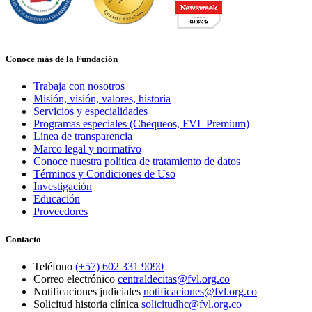
Conoce más de la Fundación
Trabaja con nosotros
Misión, visión, valores, historia
Servicios y especialidades
Programas especiales (Chequeos, FVL Premium)
Línea de transparencia
Marco legal y normativo
Conoce nuestra política de tratamiento de datos
Términos y Condiciones de Uso
Investigación
Educación
Proveedores
Contacto
Teléfono
(+57) 602 331 9090
Correo electrónico
centraldecitas@fvl.org.co
Notificaciones judiciales
notificaciones@fvl.org.co
Solicitud historia clínica
solicitudhc@fvl.org.co