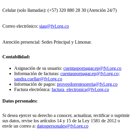
Celular (solo llamadas): (+57) 320 880 28 30 (Atención 24/7)
Correo electrónico:
siau@fvl.org.co
Atención presencial: Sedes Principal y Limonar.
Contabilidad:
Asignación de su usuario:
cuentasporpagar.ep@fvl.org.co
Información de facturas:
cuentasporpagar.ep@fvl.org.co;
sandra.cuellar@fvl.org.co
Información de pagos:
proveedorestesoreria@fvl.org.co
Factura electrónica:
factura_electronica@fvl.org.co
Datos personales:
Si desea ejercer su derecho a conocer, actualizar, rectificar o suprimir
sus datos, revise los artículos 14 y 15 de la Ley 1581 de 2012 o
envíe un correo a:
datospersonales@fvl.org.co