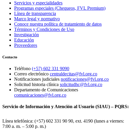
Servicios y especialidades
Programas especiales (Chequeos, FVL Premium)
Línea de transparencia
Marco legal y normativo
Conoce nuestra política de tratamiento de datos
Términos y Condiciones de Uso
Investigación
Educación
Proveedores
Contacto
Teléfono
(+57) 602 331 9090
Correo electrónico
centraldecitas@fvl.org.co
Notificaciones judiciales
notificaciones@fvl.org.co
Solicitud historia clínica
solicitudhc@fvl.org.co
Departamento de Comunicaciones
comunicaciones@fvl.org.co
Servicio de Información y Atención al Usuario (SIAU) – PQRS:
Línea telefónica: (+57) 602 331 90 90, ext. 4190 (lunes a viernes:
7:00 a. m. – 5:00 p. m.)