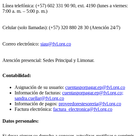
Línea telefónica: (+57) 602 331 90 90, ext. 4190 (lunes a viernes:
7:00 a. m. – 5:00 p. m.)
Celular (solo llamadas): (+57) 320 880 28 30 (Atención 24/7)
Correo electrónico:
siau@fvl.org.co
Atención presencial: Sedes Principal y Limonar.
Contabilidad:
Asignación de su usuario:
cuentasporpagar.ep@fvl.org.co
Información de facturas:
cuentasporpagar.ep@fvl.org.co;
sandra.cuellar@fvl.org.co
Información de pagos:
proveedorestesoreria@fvl.org.co
Factura electrónica:
factura_electronica@fvl.org.co
Datos personales:
Si desea ejercer su derecho a conocer, actualizar, rectificar o suprimir