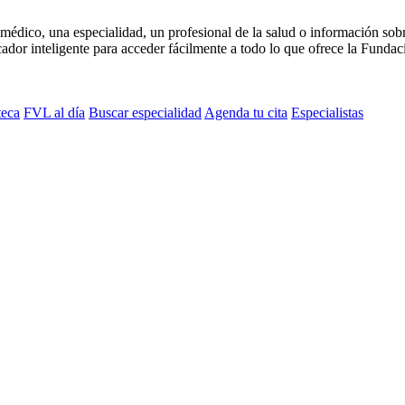
médico, una especialidad, un profesional de la salud o información sob
dor inteligente para acceder fácilmente a todo lo que ofrece la Fundaci
teca
FVL al día
Buscar especialidad
Agenda tu cita
Especialistas