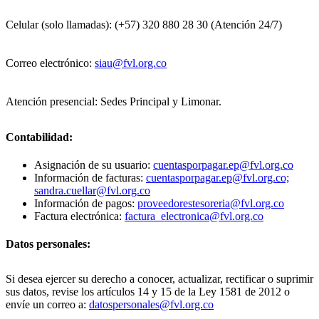
Celular (solo llamadas): (+57) 320 880 28 30 (Atención 24/7)
Correo electrónico:
siau@fvl.org.co
Atención presencial: Sedes Principal y Limonar.
Contabilidad:
Asignación de su usuario:
cuentasporpagar.ep@fvl.org.co
Información de facturas:
cuentasporpagar.ep@fvl.org.co;
sandra.cuellar@fvl.org.co
Información de pagos:
proveedorestesoreria@fvl.org.co
Factura electrónica:
factura_electronica@fvl.org.co
Datos personales:
Si desea ejercer su derecho a conocer, actualizar, rectificar o suprimir
sus datos, revise los artículos 14 y 15 de la Ley 1581 de 2012 o
envíe un correo a:
datospersonales@fvl.org.co