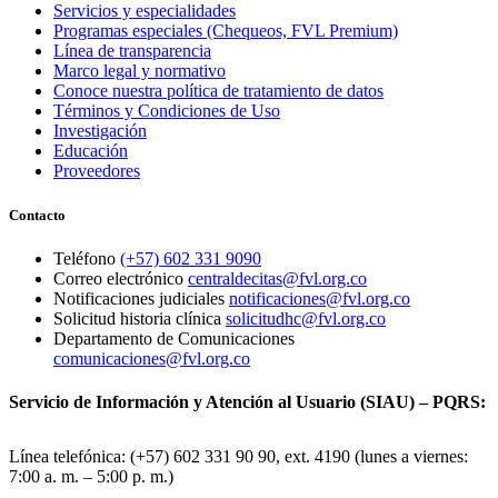
Servicios y especialidades
Programas especiales (Chequeos, FVL Premium)
Línea de transparencia
Marco legal y normativo
Conoce nuestra política de tratamiento de datos
Términos y Condiciones de Uso
Investigación
Educación
Proveedores
Contacto
Teléfono
(+57) 602 331 9090
Correo electrónico
centraldecitas@fvl.org.co
Notificaciones judiciales
notificaciones@fvl.org.co
Solicitud historia clínica
solicitudhc@fvl.org.co
Departamento de Comunicaciones
comunicaciones@fvl.org.co
Servicio de Información y Atención al Usuario (SIAU) – PQRS:
Línea telefónica: (+57) 602 331 90 90, ext. 4190 (lunes a viernes:
7:00 a. m. – 5:00 p. m.)