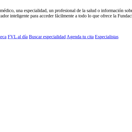
médico, una especialidad, un profesional de la salud o información sob
dor inteligente para acceder fácilmente a todo lo que ofrece la Fundaci
teca
FVL al día
Buscar especialidad
Agenda tu cita
Especialistas