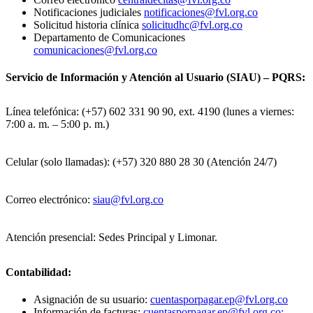
Notificaciones judiciales
notificaciones@fvl.org.co
Solicitud historia clínica
solicitudhc@fvl.org.co
Departamento de Comunicaciones
comunicaciones@fvl.org.co
Servicio de Información y Atención al Usuario (SIAU) – PQRS:
Línea telefónica: (+57) 602 331 90 90, ext. 4190 (lunes a viernes:
7:00 a. m. – 5:00 p. m.)
Celular (solo llamadas): (+57) 320 880 28 30 (Atención 24/7)
Correo electrónico:
siau@fvl.org.co
Atención presencial: Sedes Principal y Limonar.
Contabilidad:
Asignación de su usuario:
cuentasporpagar.ep@fvl.org.co
Información de facturas:
cuentasporpagar.ep@fvl.org.co;