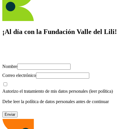
¡Al día con la Fundación Valle del Lili!
Suscríbete y recibe novedades, consejos de salud, artículos, videos y
recursos para cuidar de ti y los tuyos.
Nombre
Correo electrónico
Autorizo el tratamiento de mis datos personales
(leer política)
Debe leer la política de datos personales antes de continuar