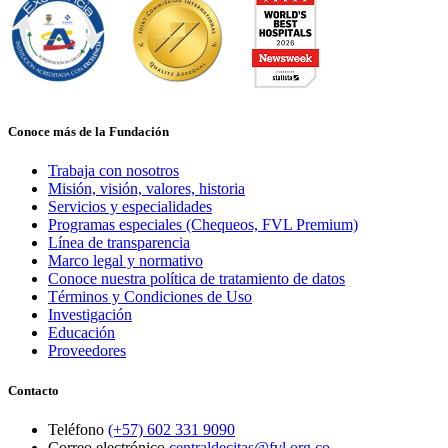
Conoce más de la Fundación
Trabaja con nosotros
Misión, visión, valores, historia
Servicios y especialidades
Programas especiales (Chequeos, FVL Premium)
Línea de transparencia
Marco legal y normativo
Conoce nuestra política de tratamiento de datos
Términos y Condiciones de Uso
Investigación
Educación
Proveedores
Contacto
Teléfono
(+57) 602 331 9090
Correo electrónico
centraldecitas@fvl.org.co