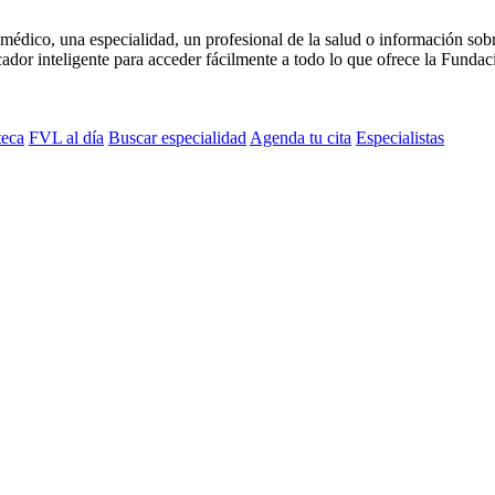
médico, una especialidad, un profesional de la salud o información sob
dor inteligente para acceder fácilmente a todo lo que ofrece la Fundaci
teca
FVL al día
Buscar especialidad
Agenda tu cita
Especialistas