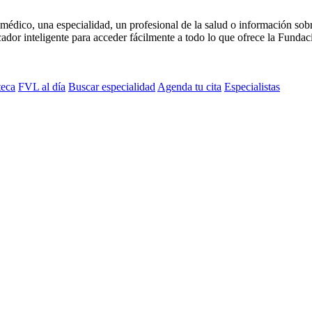
médico, una especialidad, un profesional de la salud o información sob
dor inteligente para acceder fácilmente a todo lo que ofrece la Fundaci
teca
FVL al día
Buscar especialidad
Agenda tu cita
Especialistas