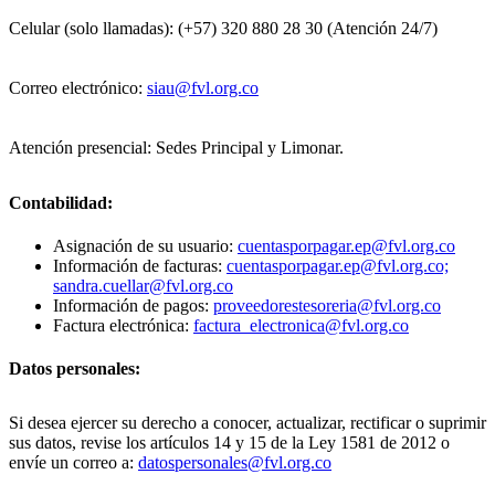
Celular (solo llamadas): (+57) 320 880 28 30 (Atención 24/7)
Correo electrónico:
siau@fvl.org.co
Atención presencial: Sedes Principal y Limonar.
Contabilidad:
Asignación de su usuario:
cuentasporpagar.ep@fvl.org.co
Información de facturas:
cuentasporpagar.ep@fvl.org.co;
sandra.cuellar@fvl.org.co
Información de pagos:
proveedorestesoreria@fvl.org.co
Factura electrónica:
factura_electronica@fvl.org.co
Datos personales:
Si desea ejercer su derecho a conocer, actualizar, rectificar o suprimir
sus datos, revise los artículos 14 y 15 de la Ley 1581 de 2012 o
envíe un correo a:
datospersonales@fvl.org.co