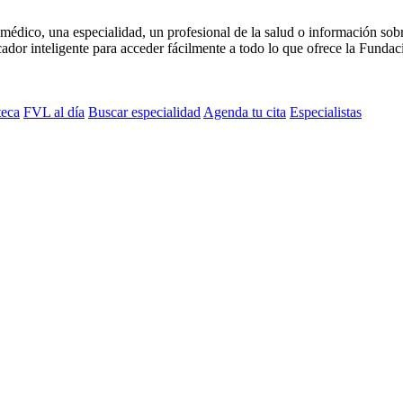
médico, una especialidad, un profesional de la salud o información sob
dor inteligente para acceder fácilmente a todo lo que ofrece la Fundaci
teca
FVL al día
Buscar especialidad
Agenda tu cita
Especialistas